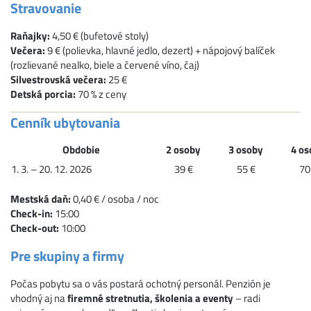
Stravovanie
Raňajky:
4,50 € (bufetové stoly)
Večera:
9 € (polievka, hlavné jedlo, dezert) + nápojový balíček
(rozlievané nealko, biele a červené víno, čaj)
Silvestrovská večera:
25 €
Detská porcia:
70 % z ceny
Cenník ubytovania
Obdobie
2 osoby
3 osoby
4 os
1. 3. – 20. 12. 2026
39 €
55 €
70
Mestská daň:
0,40 € / osoba / noc
Check-in:
15:00
Check-out:
10:00
Pre skupiny a firmy
Počas pobytu sa o vás postará ochotný personál. Penzión je
vhodný aj na
firemné stretnutia, školenia a eventy
– radi