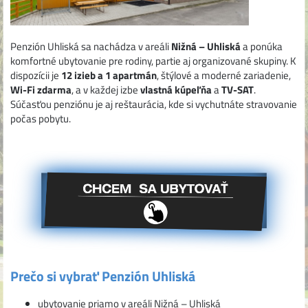
Penzión Uhliská sa nachádza v areáli
Nižná – Uhliská
a ponúka
komfortné ubytovanie pre rodiny, partie aj organizované skupiny. K
dispozícii je
12 izieb a 1 apartmán
, štýlové a moderné zariadenie,
Wi-Fi zdarma
, a v každej izbe
vlastná kúpeľňa
a
TV-SAT
.
Súčasťou penziónu je aj reštaurácia, kde si vychutnáte stravovanie
počas pobytu.
Prečo si vybrať Penzión Uhliská
ubytovanie priamo v areáli Nižná – Uhliská