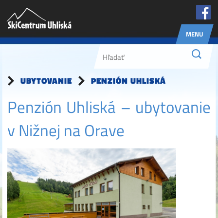
MENU
UBYTOVANIE
PENZIÓN UHLISKÁ
Penzión Uhliská – ubytovanie
v Nižnej na Orave