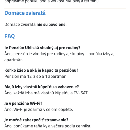
pripravíme ponuku podľa veľkosti skupiny a termínu.
Domáce zvieratá
Domáce zvieratá
nie sú povolené
.
FAQ
Je Penzión Uhliská vhodný aj pre rodiny?
Áno, penzión je vhodný pre rodiny aj skupiny – ponúka izby aj
apartmán.
Koľko izieb a aká je kapacita penziónu?
Penzión má 12 izieb a 1 apartmán.
Majú izby vlastnú kúpeľňu a vybavenie?
Áno, každá izba má vlastnú kúpeľňu a TV-SAT.
Je v penzióne Wi-Fi?
Áno, Wi-Fi je zdarma v celom objekte.
Je možné zabezpečiť stravovanie?
Áno, ponúkame raňajky a večere podľa cenníka.