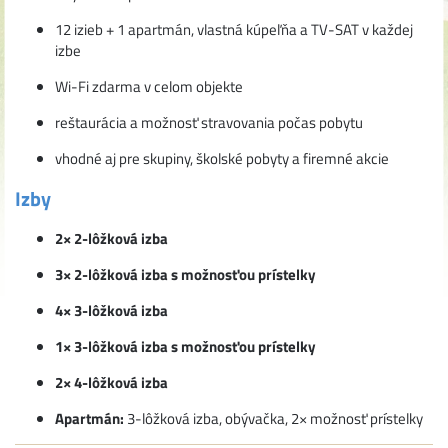
12 izieb + 1 apartmán, vlastná kúpeľňa a TV-SAT v každej
izbe
Wi-Fi zdarma v celom objekte
reštaurácia a možnosť stravovania počas pobytu
vhodné aj pre skupiny, školské pobyty a firemné akcie
Izby
2× 2-lôžková izba
3× 2-lôžková izba s možnosťou prístelky
4× 3-lôžková izba
1× 3-lôžková izba s možnosťou prístelky
2× 4-lôžková izba
Apartmán:
3-lôžková izba, obývačka, 2× možnosť prístelky